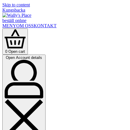
Skip to content
Kungsbacka
beställ onlıne
MENY
OM OSS
KONTAKT
0
Open cart
Open Account details