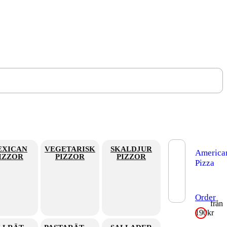
EXICAN
VEGETARISK
SKALDJUR
America
IZZOR
PIZZOR
PIZZOR
Pizza
tjockbott
amerikan
pizza
med
Order
tomatsås,
från
ost
190
kr
och