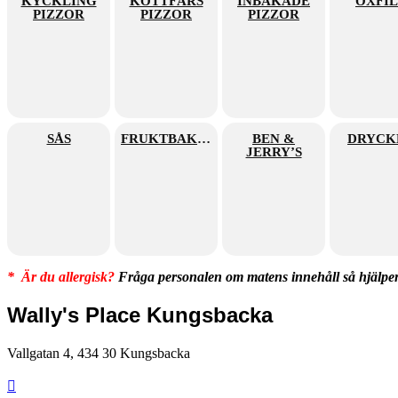
KYCKLING
KÖTTFÄRS
INBAKADE
OXFI
PIZZOR
PIZZOR
PIZZOR
SÅS
FRUKTBAKELSER
BEN &
DRYCK
JERRY’S
* Är du allergisk?
Fråga personalen om matens innehåll så hjälper
Wally's Place Kungsbacka
Vallgatan 4, 434 30 Kungsbacka