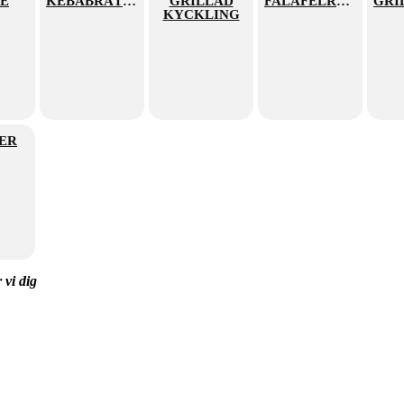
LE
KEBABRÄTTER
GRILLAD
FALAFELRÄTTER
KYCKLING
ER
 vi dig