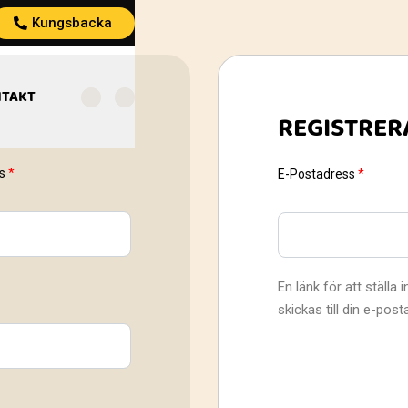
Kungsbacka
TAKT
REGISTRER
ss
*
E-Postadress
*
En länk för att ställa
skickas till din e-post