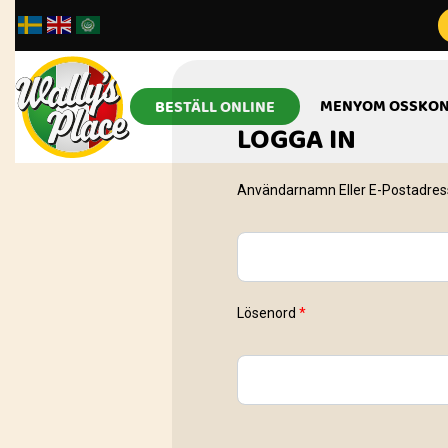
MENY
OM OSS
KON
BESTÄLL ONLINE
LOGGA IN
Användarnamn Eller E-Postadre
Lösenord
*