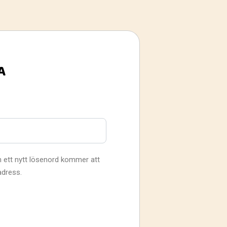
A
 in ett nytt lösenord kommer att
adress.