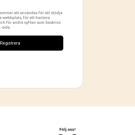
ommer att användas för att stödja
 webbplats, för att hantera
 och för andra syften som beskrivs
-sida.
Registrera
Följ oss!