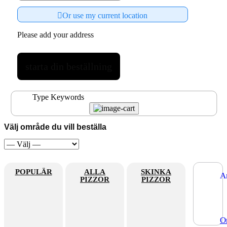
Or use my current location
Please add your address
starta din beställning
Välj område du vill beställa
POPULÄR
ALLA
SKINKA
A
PIZZOR
PIZZOR
sk
ba
ke
va
så
O