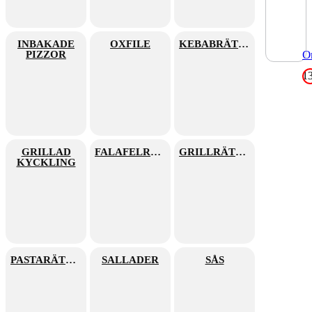
ke
så
fe
to
va
INBAKADE
OXFILE
KEBABRÄTTER
så
O
PIZZOR
1
GRILLAD
FALAFELRÄTTER
GRILLRÄTTER
KYCKLING
PASTARÄTTER
SALLADER
SÅS