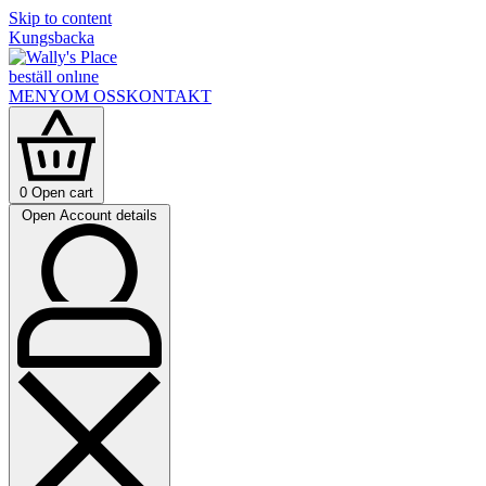
Skip to content
Kungsbacka
beställ onlıne
MENY
OM OSS
KONTAKT
0
Open cart
Open Account details