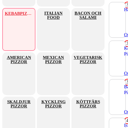
1
H
ke
ITALIAN
BACON OCH
KEBABPIZZOR
FOOD
SALAMI
lö
an
jo
vi
O
1
K
P
fe
AMERICAN
MEXICAN
VEGETARISK
PIZZOR
PIZZOR
PIZZOR
ke
va
O
1
B
P
fe
ke
SKALDJUR
KYCKLING
KÖTTFÄRS
lö
PIZZOR
PIZZOR
PIZZOR
sa
O
gu
to
1
va
I